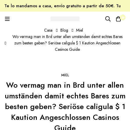
Te lo mandamos a casa, envío gratuito a partir de 50€. Tu
miel favorita, estés donde estés.
0
Casa
Blog
Miel
Wo vermag man in Brd unter allen umständen damit echtes Bares
zum besten geben? Seriöse caligula $ 1 Kaution Angeschlossen
Casinos Guide
MIEL
Wo vermag man in Brd unter allen
umständen damit echtes Bares zum
besten geben? Seriöse caligula $ 1
Kaution Angeschlossen Casinos
Guide