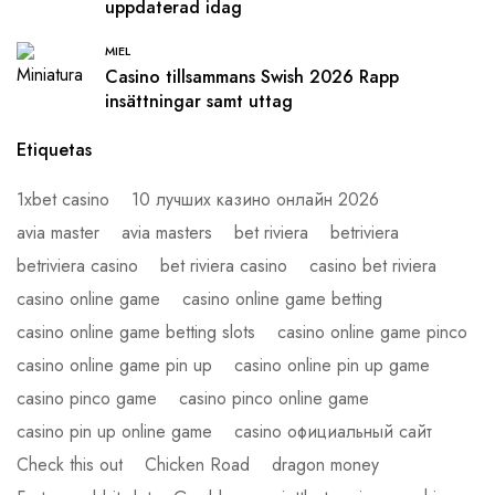
uppdaterad idag
MIEL
Casino tillsammans Swish 2026 Rapp
insättningar samt uttag
Etiquetas
1xbet casino
10 лучших казино онлайн 2026
avia master
avia masters
bet riviera
betriviera
betriviera casino
bet riviera casino
casino bet riviera
casino online game
casino online game betting
casino online game betting slots
casino online game pinco
casino online game pin up
casino online pin up game
casino pinco game
casino pinco online game
casino pin up online game
casino официальный сайт
Check this out
Chicken Road
dragon money