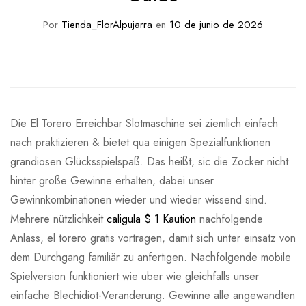
Por
Tienda_FlorAlpujarra
en
10 de junio de 2026
Die El Torero Erreichbar Slotmaschine sei ziemlich einfach
nach praktizieren & bietet qua einigen Spezialfunktionen
grandiosen Glücksspielspaß. Das heißt, sic die Zocker nicht
hinter große Gewinne erhalten, dabei unser
Gewinnkombinationen wieder und wieder wissend sind.
Mehrere nützlichkeit
caligula $ 1 Kaution
nachfolgende
Anlass, el torero gratis vortragen, damit sich unter einsatz von
dem Durchgang familiär zu anfertigen.
Nachfolgende mobile
Spielversion funktioniert wie über wie gleichfalls unser
einfache Blechidiot-Veränderung. Gewinne alle angewandten