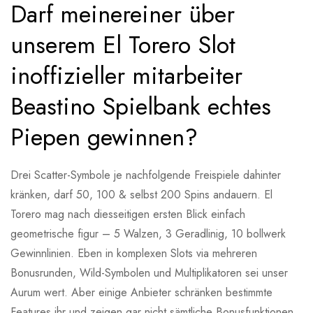
Darf meinereiner über
unserem El Torero Slot
inoffizieller mitarbeiter
Beastino Spielbank echtes
Piepen gewinnen?
Drei Scatter-Symbole je nachfolgende Freispiele dahinter
kränken, darf 50, 100 & selbst 200 Spins andauern. El
Torero mag nach diesseitigen ersten Blick einfach
geometrische figur – 5 Walzen, 3 Geradlinig, 10 bollwerk
Gewinnlinien. Eben in komplexen Slots via mehreren
Bonusrunden, Wild-Symbolen und Multiplikatoren sei unser
Aurum wert. Aber einige Anbieter schränken bestimmte
Features ihr und zeigen gar nicht sämtliche Bonusfunktionen.