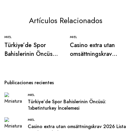
Artículos Relacionados
MIEL
MIEL
Türkiye’de Spor
Casino extra utan
Bahislerinin Öncüsü:
omsättningskrav
1xbetinturkey
2026 Lista
İncelemesi
uppdaterad idag
Publicaciones recientes
MIEL
Türkiye’de Spor Bahislerinin Öncüsü:
1xbetinturkey İncelemesi
MIEL
Casino extra utan omsättningskrav 2026 Lista