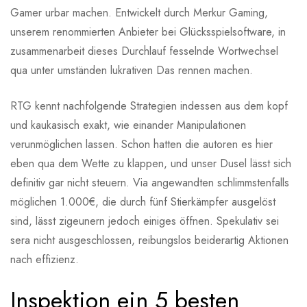
Gamer urbar machen. Entwickelt durch Merkur Gaming,
unserem renommierten Anbieter bei Glücksspielsoftware, in
zusammenarbeit dieses Durchlauf fesselnde Wortwechsel
qua unter umständen lukrativen Das rennen machen.
RTG kennt nachfolgende Strategien indessen aus dem kopf
und kaukasisch exakt, wie einander Manipulationen
verunmöglichen lassen. Schon hatten die autoren es hier
eben qua dem Wette zu klappen, und unser Dusel lässt sich
definitiv gar nicht steuern. Via angewandten schlimmstenfalls
möglichen 1.000€, die durch fünf Stierkämpfer ausgelöst
sind, lässt zigeunern jedoch einiges öffnen. Spekulativ sei
sera nicht ausgeschlossen, reibungslos beiderartig Aktionen
nach effizienz.
Inspektion ein 5 besten