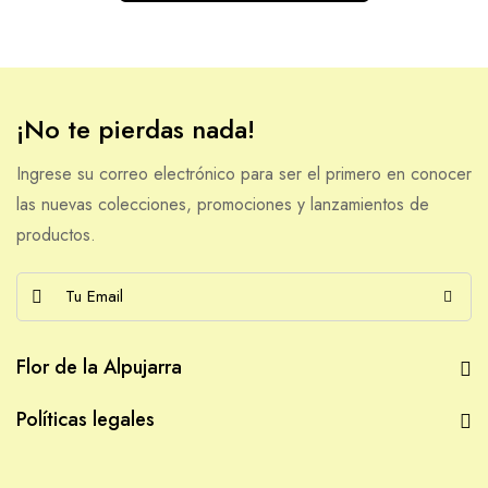
¡No te pierdas nada!
Ingrese su correo electrónico para ser el primero en conocer
las nuevas colecciones, promociones y lanzamientos de
productos.
E
m
a
Flor de la Alpujarra
i
l
Políticas legales
*