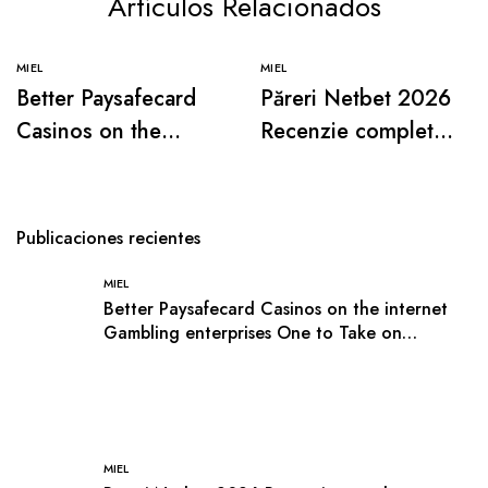
Artículos Relacionados
MIEL
MIEL
Better Paysafecard
Păreri Netbet 2026
Casinos on the
Recenzie completă
internet Gambling
o casei să pariuri
enterprises One to
Take on Paysafecard
Publicaciones recientes
MIEL
Better Paysafecard Casinos on the internet
Gambling enterprises One to Take on
Paysafecard
MIEL