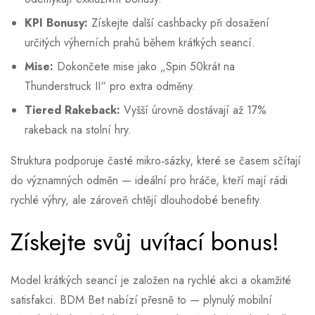
KPI Bonusy:
Získejte další cashbacky při dosažení
určitých výherních prahů během krátkých seancí.
Mise:
Dokončete mise jako „Spin 50krát na
Thunderstruck II“ pro extra odměny.
Tiered Rakeback:
Vyšší úrovně dostávají až 17%
rakeback na stolní hry.
Struktura podporuje časté mikro‑sázky, které se časem sčítají
do významných odměn — ideální pro hráče, kteří mají rádi
rychlé výhry, ale zároveň chtějí dlouhodobé benefity.
Získejte svůj uvítací bonus!
Model krátkých seancí je založen na rychlé akci a okamžité
satisfakci. BDM Bet nabízí přesně to — plynulý mobilní