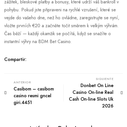
zážitek, bleskové platby a bonusy, které udrží váš bankroll v
pohybu. Pokud jste připraveni na rychlé vzrušení, které se
vejde do vašeho dne, než ho ovládne, zaregistrujte se nyní,
vložte prvních €20 a začněte točit směrem k velkým výhrám.
Čas běží — každý okamžik se počítá, když se snažíte o
instantní výhry na BDM Bet Casino.
Compartir:
SIGUIENTE
ANTERIOR
Donbet On Line
Casibom – casibom
Casino On-line Real
casino resmi gncel
Cash On-line Slots Uk
giri.4451
2026