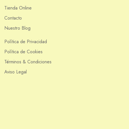
*
Tienda Online
Contacto
Nuestro Blog
Política de Privacidad
Política de Cookies
Términos & Condiciones
Aviso Legal