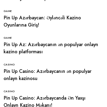
GAME
Pin Up Azərbaycan: Əyləncəli Kazino
Oyunlarına Giriş!
GAME
Pin Up Az: Azərbaycanın ən populyar onlayn
kazino platforması
CASINO
Pin Up Casino: Azərbaycanın ən populyar
onlayn kazinosu
CASINO
Pin Up Casino: Azərbaycanda Ən Yaxşı
Onlayn Kazino Məkanı!