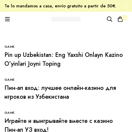
Te lo mandamos a casa, envío gratuito a partir de 50€.
Tu miel favorita, estés donde estés.
0
GAME
Pin up Uzbekistan: Eng Yaxshi Onlayn Kazino
O’yinlari Joyni Toping
GAME
Пин-ап вход: лучшее онлайн-казино для
игроков из Узбекистана
GAME
Играйте и выигрывайте вместе с казино
Пин-ап УЗ вход!