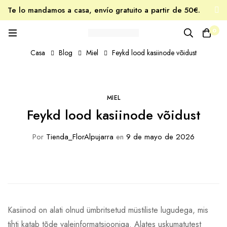
Te lo mandamos a casa, envío gratuito a partir de 50€.
Tu miel favorita, estés donde estés.
0
Casa
Blog
Miel
Feykd lood kasiinode võidust
MIEL
Feykd lood kasiinode võidust
Por
Tienda_FlorAlpujarra
en
9 de mayo de 2026
Kasiinod on alati olnud ümbritsetud müstiliste lugudega, mis
tihti katab tõde valeinformatsiooniga. Alates uskumatutest