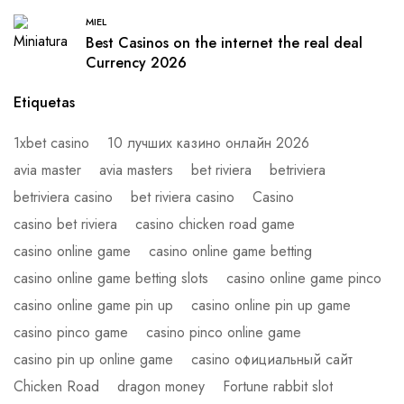
MIEL
Best Casinos on the internet the real deal
Currency 2026
Etiquetas
1xbet casino
10 лучших казино онлайн 2026
avia master
avia masters
bet riviera
betriviera
betriviera casino
bet riviera casino
Casino
casino bet riviera
casino chicken road game
casino online game
casino online game betting
casino online game betting slots
casino online game pinco
casino online game pin up
casino online pin up game
casino pinco game
casino pinco online game
casino pin up online game
casino официальный сайт
Chicken Road
dragon money
Fortune rabbit slot