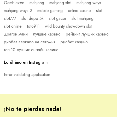
Gamblezen
mahjong
mahjong slot
mahjong ways
mahjong ways 2
mobile gaming
online casino
slot
slot777
slot depo 5k
slot gacor
slot mahjong
slot online
toto911
wild bounty showdown slot
драгон мани
лучшие казино
рейтинг лучших казино
риобет зеркало на сегодня
риобет казино
топ 10 лучших онлайн казино
Lo último en Instagram
Error validating application
¡No te pierdas nada!