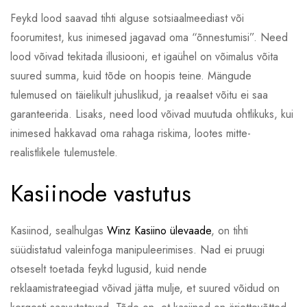
Feykd lood saavad tihti alguse sotsiaalmeediast või
foorumitest, kus inimesed jagavad oma “õnnestumisi”. Need
lood võivad tekitada illusiooni, et igaühel on võimalus võita
suured summa, kuid tõde on hoopis teine. Mängude
tulemused on täielikult juhuslikud, ja reaalset võitu ei saa
garanteerida. Lisaks, need lood võivad muutuda ohtlikuks, kui
inimesed hakkavad oma rahaga riskima, lootes mitte-
realistlikele tulemustele.
Kasiinode vastutus
Kasiinod, sealhulgas
Winz Kasiino ülevaade
, on tihti
süüdistatud valeinfoga manipuleerimises. Nad ei pruugi
otseselt toetada feykd lugusid, kuid nende
reklaamistrateegiad võivad jätta mulje, et suured võidud on