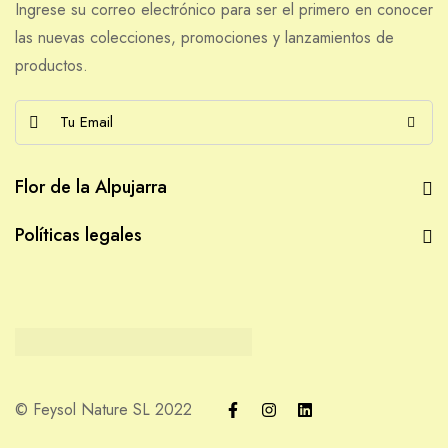
Ingrese su correo electrónico para ser el primero en conocer
las nuevas colecciones, promociones y lanzamientos de
productos.
E
m
a
Flor de la Alpujarra
i
l
Políticas legales
*
© Feysol Nature SL 2022