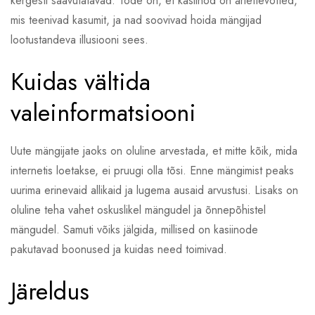
kergesti saavutatavad. Tõde on, et kasiinod on äriettevõtted,
mis teenivad kasumit, ja nad soovivad hoida mängijad
lootustandeva illusiooni sees.
Kuidas vältida
valeinformatsiooni
Uute mängijate jaoks on oluline arvestada, et mitte kõik, mida
internetis loetakse, ei pruugi olla tõsi. Enne mängimist peaks
uurima erinevaid allikaid ja lugema ausaid arvustusi. Lisaks on
oluline teha vahet oskuslikel mängudel ja õnnepõhistel
mängudel. Samuti võiks jälgida, millised on kasiinode
pakutavad boonused ja kuidas need toimivad.
Järeldus