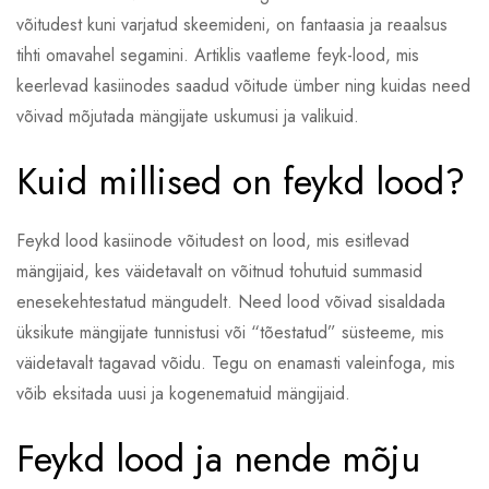
võitudest kuni varjatud skeemideni, on fantaasia ja reaalsus
tihti omavahel segamini. Artiklis vaatleme feyk-lood, mis
keerlevad kasiinodes saadud võitude ümber ning kuidas need
võivad mõjutada mängijate uskumusi ja valikuid.
Kuid millised on feykd lood?
Feykd lood kasiinode võitudest on lood, mis esitlevad
mängijaid, kes väidetavalt on võitnud tohutuid summasid
enesekehtestatud mängudelt. Need lood võivad sisaldada
üksikute mängijate tunnistusi või “tõestatud” süsteeme, mis
väidetavalt tagavad võidu. Tegu on enamasti valeinfoga, mis
võib eksitada uusi ja kogenematuid mängijaid.
Feykd lood ja nende mõju