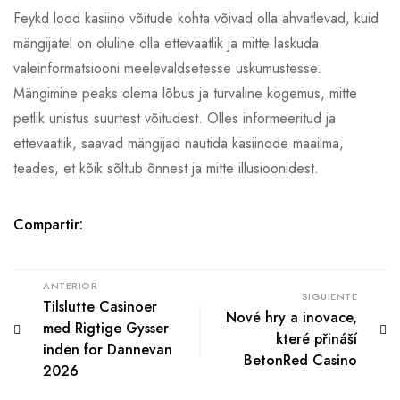
Feykd lood kasiino võitude kohta võivad olla ahvatlevad, kuid
mängijatel on oluline olla ettevaatlik ja mitte laskuda
valeinformatsiooni meelevaldsetesse uskumustesse.
Mängimine peaks olema lõbus ja turvaline kogemus, mitte
petlik unistus suurtest võitudest. Olles informeeritud ja
ettevaatlik, saavad mängijad nautida kasiinode maailma,
teades, et kõik sõltub õnnest ja mitte illusioonidest.
Compartir:
ANTERIOR
SIGUIENTE
Tilslutte Casinoer
Nové hry a inovace,
med Rigtige Gysser
které přináší
inden for Dannevan
BetonRed Casino
2026