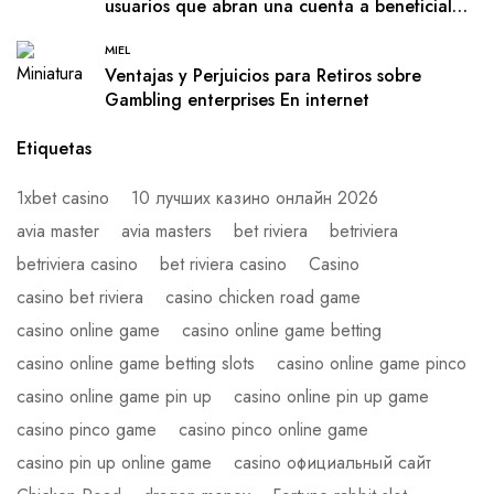
usuarios que abran una cuenta a beneficial
salir de estas Animals de el
MIEL
Ventajas y Perjuicios para Retiros sobre
Gambling enterprises En internet
Etiquetas
1xbet casino
10 лучших казино онлайн 2026
avia master
avia masters
bet riviera
betriviera
betriviera casino
bet riviera casino
Casino
casino bet riviera
casino chicken road game
casino online game
casino online game betting
casino online game betting slots
casino online game pinco
casino online game pin up
casino online pin up game
casino pinco game
casino pinco online game
casino pin up online game
casino официальный сайт