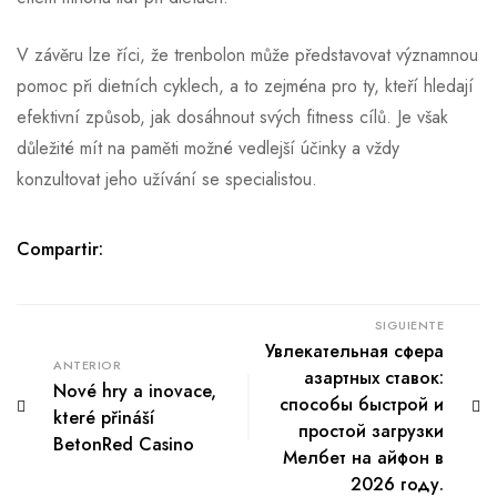
V závěru lze říci, že trenbolon může představovat významnou
pomoc při dietních cyklech, a to zejména pro ty, kteří hledají
efektivní způsob, jak dosáhnout svých fitness cílů. Je však
důležité mít na paměti možné vedlejší účinky a vždy
konzultovat jeho užívání se specialistou.
Compartir:
SIGUIENTE
Увлекательная сфера
ANTERIOR
азартных ставок:
Nové hry a inovace,
способы быстрой и
které přináší
простой загрузки
BetonRed Casino
Мелбет на айфон в
2026 году.