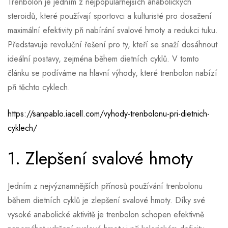
Trenbolon je jedním z nejpopulárnějších anabolických
steroidů, které používají sportovci a kulturisté pro dosažení
maximální efektivity při nabírání svalové hmoty a redukci tuku.
Představuje revoluční řešení pro ty, kteří se snaží dosáhnout
ideální postavy, zejména během dietních cyklů. V tomto
článku se podíváme na hlavní výhody, které trenbolon nabízí
při těchto cyklech.
https://sanpablo.iacell.com/vyhody-trenbolonu-pri-dietnich-
cyklech/
1. Zlepšení svalové hmoty
Jedním z nejvýznamnějších přínosů používání trenbolonu
během dietních cyklů je zlepšení svalové hmoty. Díky své
vysoké anabolické aktivitě je trenbolon schopen efektivně