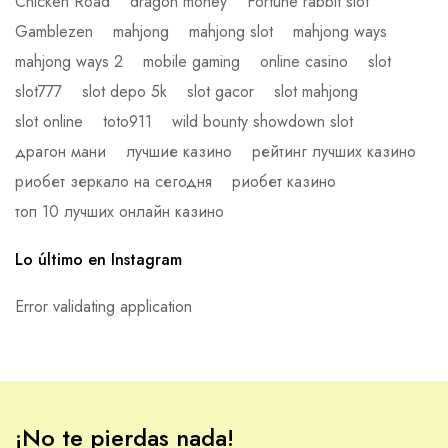
Chicken Road
dragon money
Fortune rabbit slot
Gamblezen
mahjong
mahjong slot
mahjong ways
mahjong ways 2
mobile gaming
online casino
slot
slot777
slot depo 5k
slot gacor
slot mahjong
slot online
toto911
wild bounty showdown slot
драгон мани
лучшие казино
рейтинг лучших казино
риобет зеркало на сегодня
риобет казино
топ 10 лучших онлайн казино
Lo último en Instagram
Error validating application
¡No te pierdas nada!