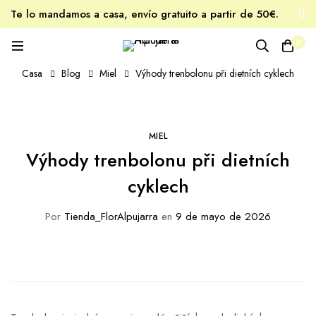
Te lo mandamos a casa, envío gratuito a partir de 50€.
Tu miel favorita, estés donde estés.
0
Casa
Blog
Miel
Výhody trenbolonu při dietních cyklech
MIEL
Výhody trenbolonu při dietních
cyklech
Por
Tienda_FlorAlpujarra
en
9 de mayo de 2026