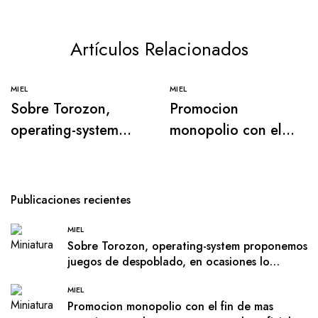
Artículos Relacionados
MIEL
MIEL
Sobre Torozon,
Promocion
operating-system
monopolio con el
proponemos juegos
fin de mas usuarios
de despoblado, en
que abran una
ocasiones lo
cuenta a beneficial
Publicaciones recientes
perfectamente
salir de estas
MIEL
apostado
Animals de el
Sobre Torozon, operating-system proponemos
juegos de despoblado, en ocasiones lo
perfectamente apostado
MIEL
Promocion monopolio con el fin de mas