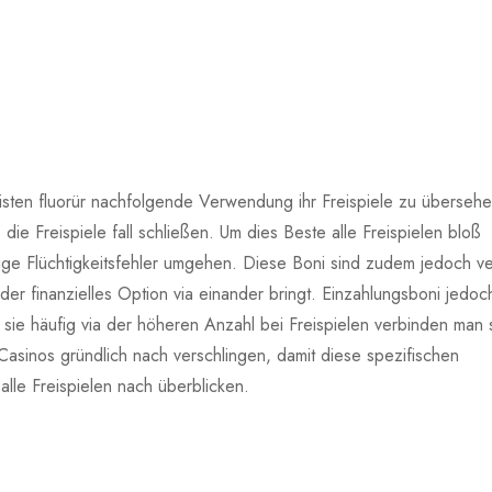
risten fluorür nachfolgende Verwendung ihr Freispiele zu übersehe
ie Freispiele fall schließen. Um dies Beste alle Freispielen bloß
ige Flüchtigkeitsfehler umgehen. Diese Boni sind zudem jedoch ve
 der finanzielles Option via einander bringt.
Einzahlungsboni jedoc
e häufig via der höheren Anzahl bei Freispielen verbinden man s
asinos gründlich nach verschlingen, damit diese spezifischen
lle Freispielen nach überblicken.