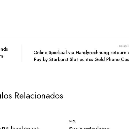
SIGU
ands
Online Spielsaal via Handyrechnung retourni
im
Pay by Starburst Slot echtes Geld Phone Cas
ulos Relacionados
MIEL