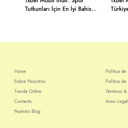
1xbet Mobil İndir: Spor
1xBet 
Tutkunları İçin En İyi Bahis
Türkiy
Deneyimi
Yeni N
Home
Política de
Sobre Nosotros
Política de
Tienda Online
Términos &
Contacto
Aviso Legal
Nuestro Blog