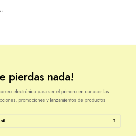
Tu camino Ranuras en línea
Hace 
3d sobre entrada an una
tragam
entretenimiento en línea
trabaj
he
e pierdas nada!
correo electrónico para ser el primero en conocer las
cciones, promociones y lanzamientos de productos.