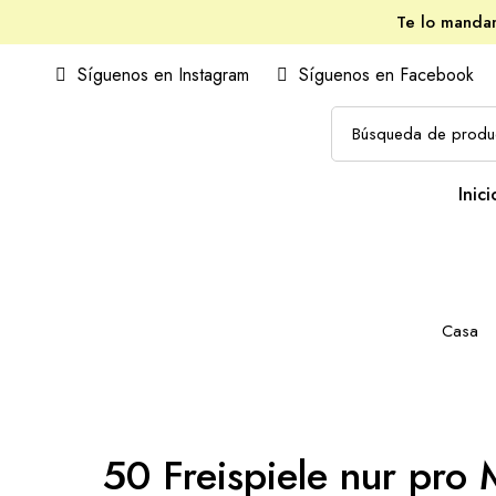
Te lo mandamo
Síguenos en Instagram
Síguenos en Facebook
Inici
Casa
50 Freispiele nur pro