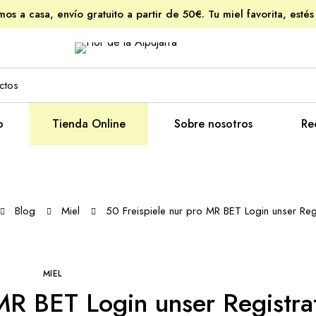
s a casa, envío gratuito a partir de 50€. Tu miel favorita, esté
o
Tienda Online
Sobre nosotros
Re
Blog
Miel
50 Freispiele nur pro MR BET Login unser Regi
MIEL
 MR BET Login unser Registra