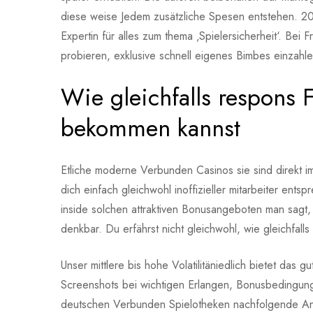
diese weise Jedem zusätzliche Spesen entstehen. 202
Expertin für alles zum thema ‚Spielersicherheit‘. Be
probieren, exklusive schnell eigenes Bimbes einzahl
Wie gleichfalls respons 
bekommen kannst
Etliche moderne Verbunden Casinos sie sind direkt im
dich einfach gleichwohl inoffizieller mitarbeiter 
inside solchen attraktiven Bonusangeboten man sagt,
denkbar. Du erfährst nicht gleichwohl, wie gleichfal
Unser mittlere bis hohe Volatilitäniedlich bietet das
Screenshots bei wichtigen Erlangen, Bonusbedingungen
deutschen Verbunden Spielotheken nachfolgende Ante