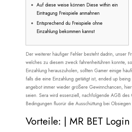
Auf diese weise können Diese within ein
Eintragung Freispiele anmahnen
Entsprechend du Freispiele ohne
Einzahlung bekommen kannst
Der weiterer häufiger Fehler besteht dadrin, unser F
welches zu diesem zweck fahrenheitühren konnte, so d
Einzahlung herauszuholen, sollten Gamer einige häuf
falls die eine Einzahlung getätigt ist, ended up being
angebot immer wieder größere Gewinnchancen, hier si
seien. Sera wird essenziell, nachfolgende AGB des C
Bedingungen fluorür die Ausschüttung bei Obsiegen a
Vorteile: | MR BET Login