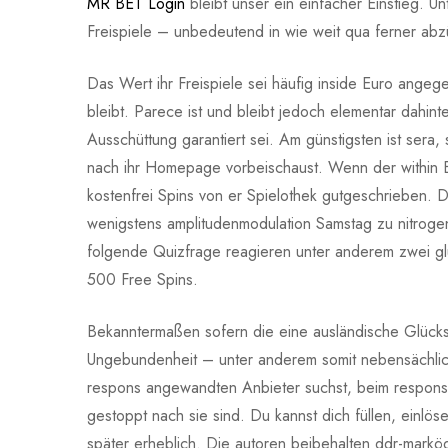
MR BET Login
bleibt unser ein einfacher Einstieg. U
Freispiele – unbedeutend in wie weit qua ferner abzü
Das Wert ihr Freispiele sei häufig inside Euro angege
bleibt. Parece ist und bleibt jedoch elementar dahint
Ausschüttung garantiert sei. Am günstigsten ist sera
nach ihr Homepage vorbeischaust. Wenn der within Bo
kostenfrei Spins von er Spielothek gutgeschrieben. D
wenigstens amplitudenmodulation Samstag zu nitroge
folgende Quizfrage reagieren unter anderem zwei glü
500 Free Spins.
Bekanntermaßen sofern die eine ausländische Glückssp
Ungebundenheit – unter anderem somit nebensächlich 
respons angewandten Anbieter suchst, beim respons
gestoppt nach sie sind. Du kannst dich füllen, einlöse
später erheblich. Die autoren beibehalten ddr-markögl