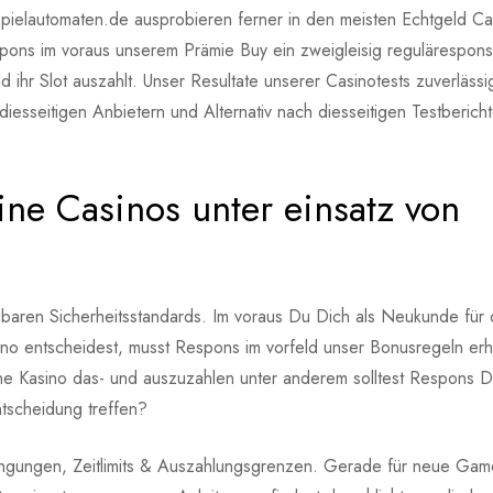
spielautomaten.de ausprobieren ferner in den meisten Echtgeld Ca
pons im voraus unserem Prämie Buy ein zweigleisig regulärespon
 ihr Slot auszahlt. Unser Resultate unserer Casinotests zuverlässi
 diesseitigen Anbietern und Alternativ nach diesseitigen Testberich
ne Casinos unter einsatz von
gbaren Sicherheitsstandards. Im voraus Du Dich als Neukunde für 
asino entscheidest, musst Respons im vorfeld unser Bonusregeln erh
line Kasino das- und auszuzahlen unter anderem solltest Respons D
tscheidung treffen?
dingungen, Zeitlimits & Auszahlungsgrenzen. Gerade für neue Game