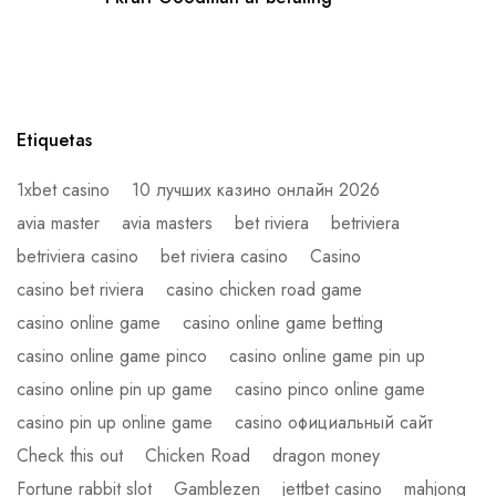
Etiquetas
1xbet casino
10 лучших казино онлайн 2026
avia master
avia masters
bet riviera
betriviera
betriviera casino
bet riviera casino
Casino
casino bet riviera
casino chicken road game
casino online game
casino online game betting
casino online game pinco
casino online game pin up
casino online pin up game
casino pinco online game
casino pin up online game
casino официальный сайт
Check this out
Chicken Road
dragon money
Fortune rabbit slot
Gamblezen
jettbet casino
mahjong