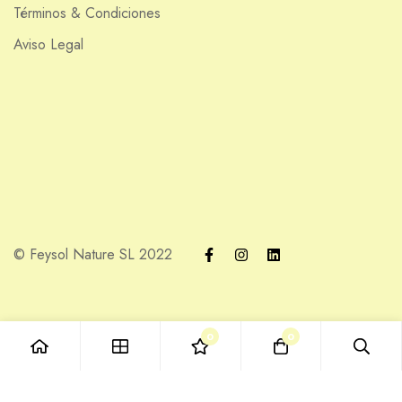
Términos & Condiciones
Aviso Legal
© Feysol Nature SL 2022
0
0