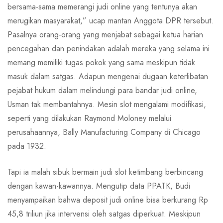
bersama-sama memerangi judi online yang tentunya akan
merugikan masyarakat,” ucap mantan Anggota DPR tersebut.
Pasalnya orang-orang yang menjabat sebagai ketua harian
pencegahan dan penindakan adalah mereka yang selama ini
memang memiliki tugas pokok yang sama meskipun tidak
masuk dalam satgas. Adapun mengenai dugaan keterlibatan
pejabat hukum dalam melindungi para bandar judi online,
Usman tak membantahnya. Mesin slot mengalami modifikasi,
seperti yang dilakukan Raymond Moloney melalui
perusahaannya, Bally Manufacturing Company di Chicago
pada 1932.
Tapi ia malah sibuk bermain judi slot ketimbang berbincang
dengan kawan-kawannya. Mengutip data PPATK, Budi
menyampaikan bahwa deposit judi online bisa berkurang Rp
45,8 triliun jika intervensi oleh satgas diperkuat. Meskipun