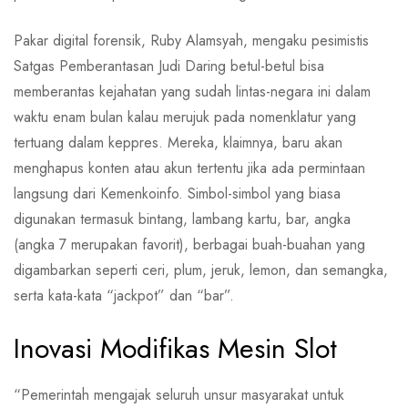
Pakar digital forensik, Ruby Alamsyah, mengaku pesimistis
Satgas Pemberantasan Judi Daring betul-betul bisa
memberantas kejahatan yang sudah lintas-negara ini dalam
waktu enam bulan kalau merujuk pada nomenklatur yang
tertuang dalam keppres. Mereka, klaimnya, baru akan
menghapus konten atau akun tertentu jika ada permintaan
langsung dari Kemenkoinfo. Simbol-simbol yang biasa
digunakan termasuk bintang, lambang kartu, bar, angka
(angka 7 merupakan favorit), berbagai buah-buahan yang
digambarkan seperti ceri, plum, jeruk, lemon, dan semangka,
serta kata-kata “jackpot” dan “bar”.
Inovasi Modifikas Mesin Slot
“Pemerintah mengajak seluruh unsur masyarakat untuk