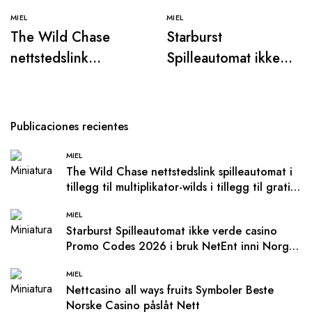
MIEL
MIEL
The Wild Chase
Starburst
nettstedslink
Spilleautomat ikke
spilleautomat i
verde casino Promo
tillegg til
Codes 2026 i bruk
multiplikator-wilds i
NetEnt inni Norge
Publicaciones recientes
tillegg til gratis
Classic Arcade
MIEL
omspinn!
Sparkle
The Wild Chase nettstedslink spilleautomat i
tillegg til multiplikator-wilds i tillegg til gratis
omspinn!
MIEL
Starburst Spilleautomat ikke verde casino
Promo Codes 2026 i bruk NetEnt inni Norge
Classic Arcade Sparkle
MIEL
Nettcasino all ways fruits Symboler Beste
Norske Casino påslåt Nett