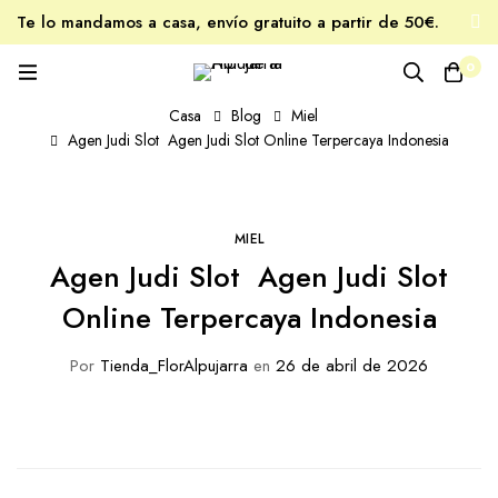
Te lo mandamos a casa, envío gratuito a partir de 50€.
Tu miel favorita, estés donde estés.
0
Casa
Blog
Miel
Agen Judi Slot ️ Agen Judi Slot Online Terpercaya Indonesia
MIEL
Agen Judi Slot ️ Agen Judi Slot
Online Terpercaya Indonesia
Por
Tienda_FlorAlpujarra
en
26 de abril de 2026