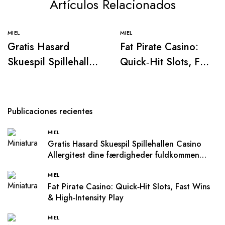
Artículos Relacionados
MIEL
MIEL
Gratis Hasard
Fat Pirate Casino:
Skuespil Spillehallen
Quick‑Hit Slots, Fast
Casino Allergitest
Wins &
dine færdigheder
High‑Intensity Play
fuldkommen
Publicaciones recientes
medmindre Risiko
MIEL
Gratis Hasard Skuespil Spillehallen Casino
Allergitest dine færdigheder fuldkommen
medmindre Risiko
MIEL
Fat Pirate Casino: Quick‑Hit Slots, Fast Wins
& High‑Intensity Play
MIEL