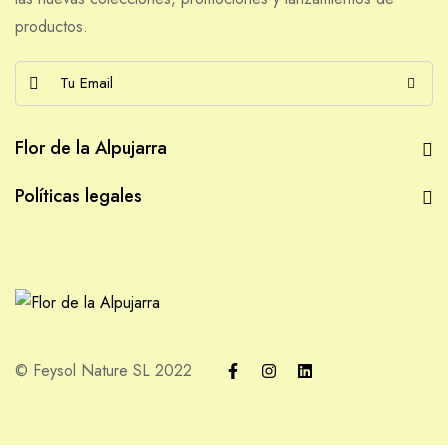
productos.
E
m
a
Flor de la Alpujarra
i
l
Políticas legales
*
© Feysol Nature SL 2022