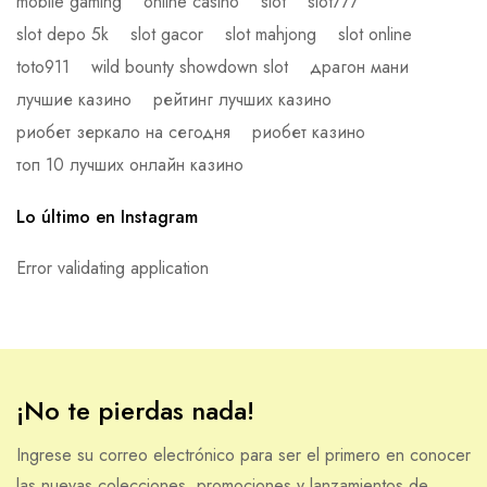
mobile gaming
online casino
slot
slot777
slot depo 5k
slot gacor
slot mahjong
slot online
toto911
wild bounty showdown slot
драгон мани
лучшие казино
рейтинг лучших казино
риобет зеркало на сегодня
риобет казино
топ 10 лучших онлайн казино
Lo último en Instagram
Error validating application
¡No te pierdas nada!
Ingrese su correo electrónico para ser el primero en conocer
las nuevas colecciones, promociones y lanzamientos de