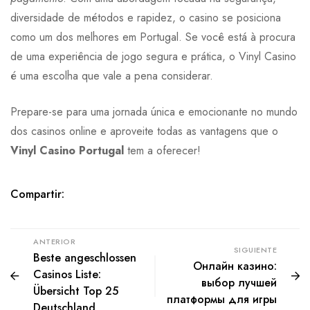
diversidade de métodos e rapidez, o casino se posiciona
como um dos melhores em Portugal. Se você está à procura
de uma experiência de jogo segura e prática, o Vinyl Casino
é uma escolha que vale a pena considerar.
Prepare-se para uma jornada única e emocionante no mundo
dos casinos online e aproveite todas as vantagens que o
Vinyl Casino Portugal
tem a oferecer!
Compartir:
ANTERIOR
SIGUIENTE
Beste angeschlossen
Онлайн казино:
Casinos Liste:
выбор лучшей
Übersicht Top 25
платформы для игры
Deutschland