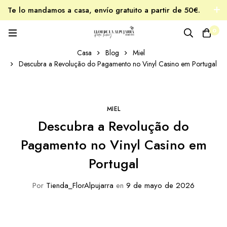
Te lo mandamos a casa, envío gratuito a partir de 50€.
Tu miel favorita, estés donde estés.
0
Casa
Blog
Miel
Descubra a Revolução do Pagamento no Vinyl Casino em Portugal
MIEL
Descubra a Revolução do
Pagamento no Vinyl Casino em
Portugal
Por
Tienda_FlorAlpujarra
en
9 de mayo de 2026