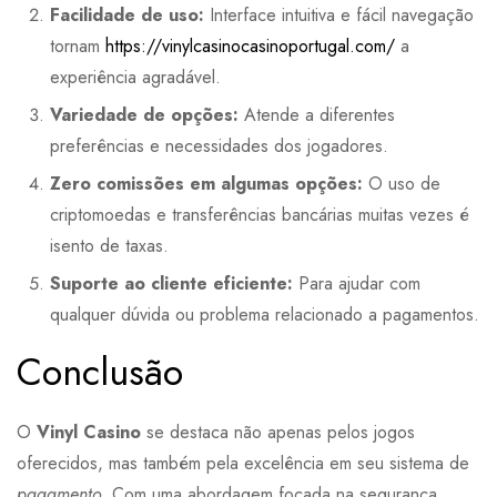
Facilidade de uso:
Interface intuitiva e fácil navegação
tornam
https://vinylcasinocasinoportugal.com/
a
experiência agradável.
Variedade de opções:
Atende a diferentes
preferências e necessidades dos jogadores.
Zero comissões em algumas opções:
O uso de
criptomoedas e transferências bancárias muitas vezes é
isento de taxas.
Suporte ao cliente eficiente:
Para ajudar com
qualquer dúvida ou problema relacionado a pagamentos.
Conclusão
O
Vinyl Casino
se destaca não apenas pelos jogos
oferecidos, mas também pela excelência em seu sistema de
pagamento
. Com uma abordagem focada na segurança,