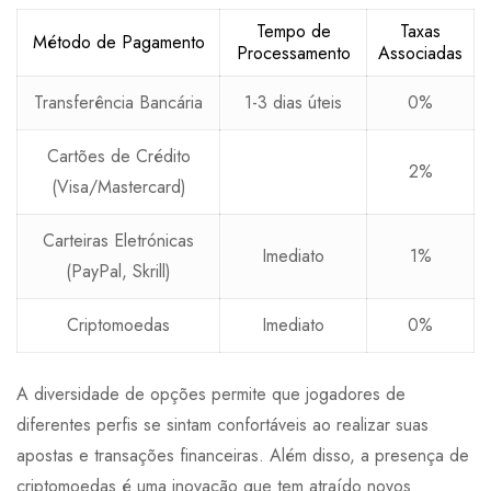
Tempo de
Taxas
Método de Pagamento
Processamento
Associadas
Transferência Bancária
1-3 dias úteis
0%
Cartões de Crédito
2%
(Visa/Mastercard)
Carteiras Eletrónicas
Imediato
1%
(PayPal, Skrill)
Criptomoedas
Imediato
0%
A diversidade de opções permite que jogadores de
diferentes perfis se sintam confortáveis ao realizar suas
apostas e transações financeiras. Além disso, a presença de
criptomoedas é uma inovação que tem atraído novos