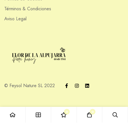
Términos & Condiciones
Aviso Legal
© Feysol Nature SL 2022
0
0