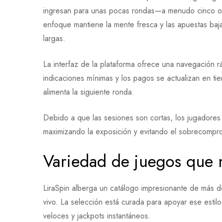
ingresan para unas pocas rondas—a menudo cinco o 
enfoque mantiene la mente fresca y las apuestas baja
largas.
La interfaz de la plataforma ofrece una navegación 
indicaciones mínimas y los pagos se actualizan en ti
alimenta la siguiente ronda.
Debido a que las sesiones son cortas, los jugadores 
maximizando la exposición y evitando el sobrecompr
Variedad de juegos que 
LiraSpin alberga un catálogo impresionante de más d
vivo. La selección está curada para apoyar ese esti
veloces y jackpots instantáneos.