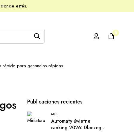
s donde estés.
0
mo rápido para ganancias rápidas
egos
Publicaciones recientes
MIEL
Automaty świetne
ranking 2026: Dlaczego