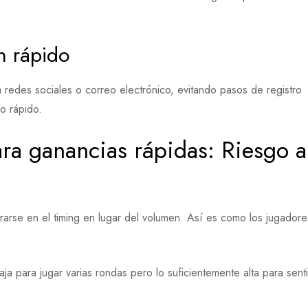
n rápido
a redes sociales o correo electrónico, evitando pasos de registro
o rápido.
ra ganancias rápidas: Riesgo al
trarse en el timing en lugar del volumen. Así es como los jugador
a para jugar varias rondas pero lo suficientemente alta para senti