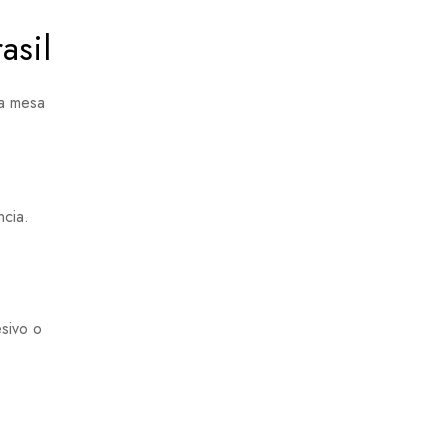
asil
da mesa
ncia.
sivo o