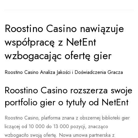
Roostino Casino nawiązuje
współpracę z NetEnt
wzbogacając ofertę gier
Roostino Casino Analiza Jakości i Doświadczenia Gracza
Roostino Casino rozszerza swoje
portfolio gier o tytuły od NetEnt
Roostino Casino, platforma znana z obszernej biblioteki gier
liczącej od 10 000 do 13 000 pozycji, znacząco
wzbogaciło swoją ofertę. Nowa umowa partnerska z