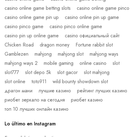
casino online game betting slots
casino online game pinco
casino online game pin up
casino online pin up game
casino pinco game
casino pinco online game
casino pin up online game
casino официальный сайт
Chicken Road
dragon money
Fortune rabbit slot
Gamblezen
mahjong
mahjong slot
mahjong ways
mahjong ways 2
mobile gaming
online casino
slot
slot777
slot depo 5k
slot gacor
slot mahjong
slot online
toto911
wild bounty showdown slot
драгон мани
лучшие казино
рейтинг лучших казино
риобет зеркало на сегодня
риобет казино
топ 10 лучших онлайн казино
Lo último en Instagram