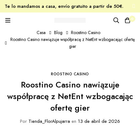
Te lo mandamos a casa, envío gratuito a partir de 50€.
Tu miel favorita, estés donde estés.
0
Casa
Blog
Roostino Casino
Roostino Casino nawiązuje współpracę z NetEnt wzbogacając ofertę
gier
ROOSTINO CASINO
Roostino Casino nawiązuje
współpracę z NetEnt wzbogacając
ofertę gier
Por
Tienda_FlorAlpujarra
en
13 de abril de 2026