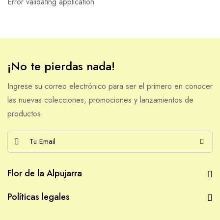
Error validating application
¡No te pierdas nada!
Ingrese su correo electrónico para ser el primero en conocer
las nuevas colecciones, promociones y lanzamientos de
productos.
E
m
a
Flor de la Alpujarra
i
l
Políticas legales
*