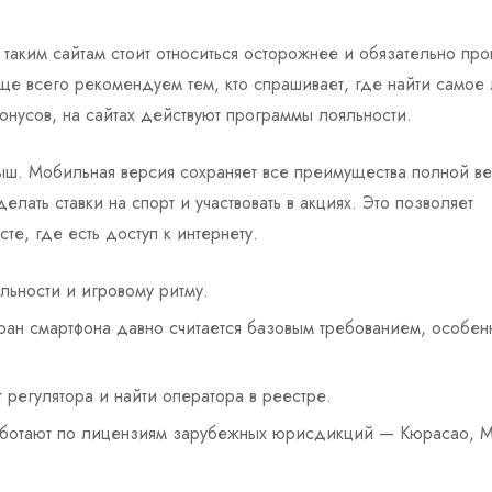
таким сайтам стоит относиться осторожнее и обязательно про
е всего рекомендуем тем, кто спрашивает, где найти самое
онусов, на сайтах действуют программы лояльности.
грыш. Мобильная версия сохраняет все преимущества полной в
лать ставки на спорт и участвовать в акциях. Это позволяет
е, где есть доступ к интернету.
льности и игровому ритму.
ран смартфона давно считается базовым требованием, особен
регулятора и найти оператора в реестре.
работают по лицензиям зарубежных юрисдикций — Кюрасао, М