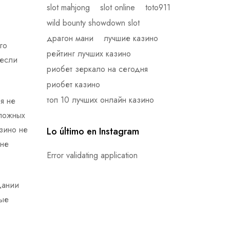
slot mahjong
slot online
toto911
wild bounty showdown slot
драгон мани
лучшие казино
го
рейтинг лучших казино
 если
риобет зеркало на сегодня
риобет казино
топ 10 лучших онлайн казино
я не
сложных
азино не
Lo último en Instagram
 не
Error validating application
дании
ные