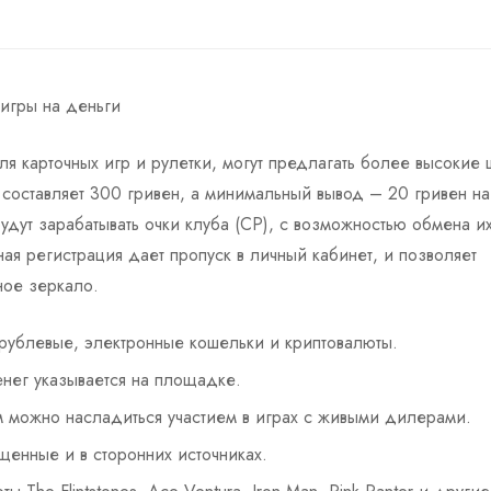
 игры на деньги
ля карточных игр и рулетки, могут предлагать более высокие 
оставляет 300 гривен, а минимальный вывод – 20 гривен на P
удут зарабатывать очки клуба (CP), с возможностью обмена их
ая регистрация дает пропуск в личный кабинет, и позволяет
ное зеркало.
 рублевые, электронные кошельки и криптовалюты.
нег указывается на площадке.
ом можно насладиться участием в играх с живыми дилерами.
щенные и в сторонних источниках.