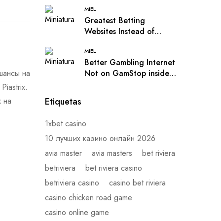
Gambling enterprises Not
MIEL
on GamStop
Greatest Betting
Websites Instead of
GamStop inside the 2025
MIEL
Better Gambling Internet
шансы на
Not on GamStop inside
2025
iastrix.
 на
Etiquetas
1xbet casino
10 лучших казино онлайн 2026
avia master
avia masters
bet riviera
betriviera
bet riviera casino
betriviera casino
casino bet riviera
casino chicken road game
casino online game