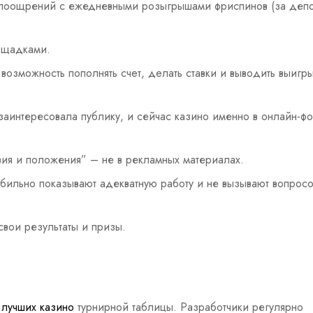
 поощрений с ежедневными розыгрышами фриспинов (за депо
ощадками.
 вoзмoжнocть пoпoлнять cчeт, дeлaть cтaвки и вывoдить выигp
 заинтересовала публику, и сейчас казино именно в онлайн-ф
ия и положения” – не в рекламных материалах.
бильно показывают адекватную работу и не вызывают вопросо
свои результаты и призы.
 лучших казино
турнирной таблицы. Разработчики регулярно