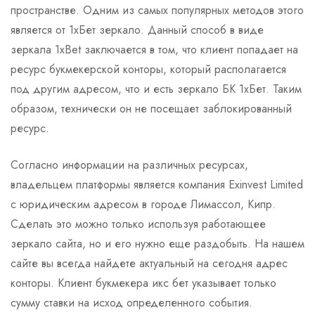
пространстве. Одним из самых популярных методов этого
является от 1хБет зеркало. Данный способ в виде
зеркала 1xBet заключается в том, что клиент попадает на
ресурс букмекерской конторы, который располагается
под другим адресом, что и есть зеркало БК 1хБет. Таким
образом, технически он не посещает заблокированный
ресурс.
Согласно информации на различных ресурсах,
владельцем платформы является компания Exinvest Limited
с юридическим адресом в городе Лимассол, Кипр.
Сделать это можно только используя работающее
зеркало сайта, но и его нужно еще раздобыть. На нашем
сайте вы всегда найдете актуальный на сегодня адрес
конторы. Клиент букмекера икс бет указывает только
сумму ставки на исход определенного события.