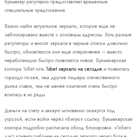
букмекер регулярно предоставляет временные
специальные предложения.
Важно найти актуальное зеркало, которое еще не
заблокировано вместе с основным адресом. Хоть разные
регуляторы и вносят зеркала в черные списки довольно
быстро, обновляются они еще оперативнее — вместо
неработающих быстро появляется новое. Букмекерская
контора 1xBet хоть
1xbet зеркало на сегодня
и появилась
гораздо позже, чем другие лидеры отечественного
рынка ставок, тем не менее компания очень быстро
влилась в их ряды.
Деньги на счету и аккаунт мгновенно окажутся под
угрозой, если войти через «битую» ссылку. Букмекерская
контора подробно расписала обход блокировки. «1хБет»
даст клиенту рабочее на сегодня зеркало через бота в