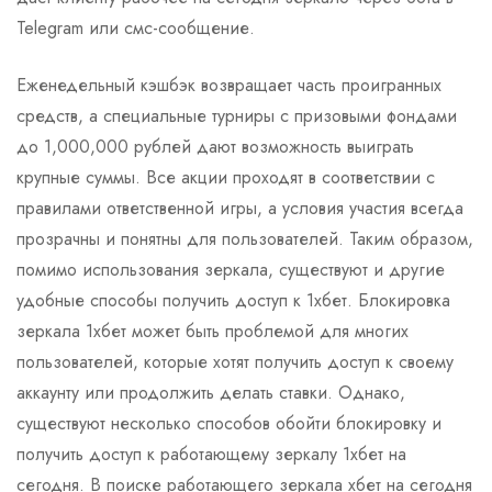
Telegram или смс-сообщение.
Еженедельный кэшбэк возвращает часть проигранных
средств, а специальные турниры с призовыми фондами
до 1,000,000 рублей дают возможность выиграть
крупные суммы. Все акции проходят в соответствии с
правилами ответственной игры, а условия участия всегда
прозрачны и понятны для пользователей. Таким образом,
помимо использования зеркала, существуют и другие
удобные способы получить доступ к 1хбет. Блокировка
зеркала 1хбет может быть проблемой для многих
пользователей, которые хотят получить доступ к своему
аккаунту или продолжить делать ставки. Однако,
существуют несколько способов обойти блокировку и
получить доступ к работающему зеркалу 1хбет на
сегодня. В поиске работающего зеркала хбет на сегодня