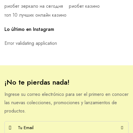
риобет зеркало на сегодня
риобет казино
топ 10 лучших онлайн казино
Lo último en Instagram
Error validating application
¡No te pierdas nada!
Ingrese su correo electrónico para ser el primero en conocer
las nuevas colecciones, promociones y lanzamientos de
productos.
E