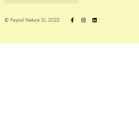
© Feysol Nature SL 2022