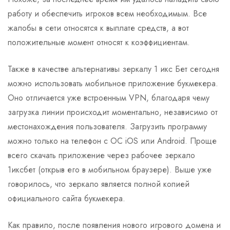
работу и обеспечить игроков всем необходимым. Все
жалобы в сети относятся к выплате средств, а вот
положительные момент относят к коэффициентам.
Также в качестве альтернативы зеркалу 1 икс Бет сегодня
можно использовать мобильное приложение букмекера.
Оно отличается уже встроенным VPN, благодаря чему
загрузка линии происходит моментально, независимо от
местонахождения пользователя. Загрузить программу
можно только на телефон с ОС iOS или Android. Проще
всего скачать приложение через рабочее зеркало
1иксбет (открыв его в мобильном браузере). Выше уже
говорилось, что зеркало является полной копией
официального сайта букмекера.
Как правило, после появления нового игрового домена и