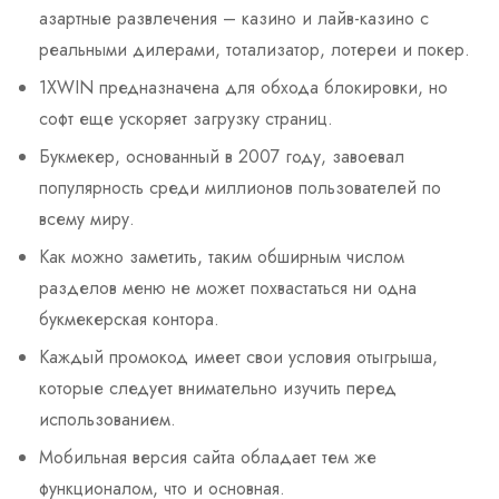
азартные развлечения – казино и лайв-казино с
реальными дилерами, тотализатор, лотереи и покер.
1XWIN предназначена для обхода блокировки, но
софт еще ускоряет загрузку страниц.
Букмекер, основанный в 2007 году, завоевал
популярность среди миллионов пользователей по
всему миру.
Как можно заметить, таким обширным числом
разделов меню не может похвастаться ни одна
букмекерская контора.
Каждый промокод имеет свои условия отыгрыша,
которые следует внимательно изучить перед
использованием.
Мобильная версия сайта обладает тем же
функционалом, что и основная.