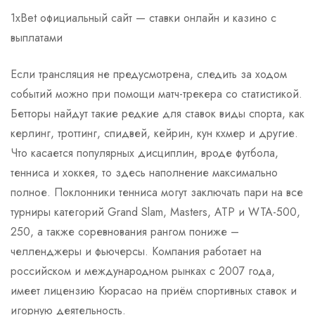
1xBet официальный сайт — ставки онлайн и казино с
выплатами
Если трансляция не предусмотрена, следить за ходом
событий можно при помощи матч-трекера со статистикой.
Бетторы найдут такие редкие для ставок виды спорта, как
керлинг, троттинг, спидвей, кейрин, кун кхмер и другие.
Что касается популярных дисциплин, вроде футбола,
тенниса и хоккея, то здесь наполнение максимально
полное. Поклонники тенниса могут заключать пари на все
турниры категорий Grand Slam, Masters, ATP и WTA-500,
250, а также соревнования рангом пониже –
челленджеры и фьючерсы. Компания работает на
российском и международном рынках с 2007 года,
имеет лицензию Кюрасао на приём спортивных ставок и
игорную деятельность.