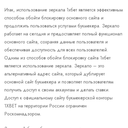
Итак, использование зеркала 1хбет является эффективным
способом обойти блокировку основного сайта и
продолжить пользоваться услугами букмекера. Зеркало
работает на сегодня и предоставляет полный функционал
основного сайта, сохраняя данные пользователя и
обеспечивая доступность для всех пользователей.
Одним из способов обойти блокировку сайта 1хбет
является использование зеркала. Зеркало – это
альтернативный адрес сайта, который дублирует
основной сайт букмекера и позволяет пользователям
получить доступ к своим аккаунтам и делать ставки.
Доступ к официальному сайту букмекерской конторы
1XBET на территории России ограничен
Роскомнадзором.