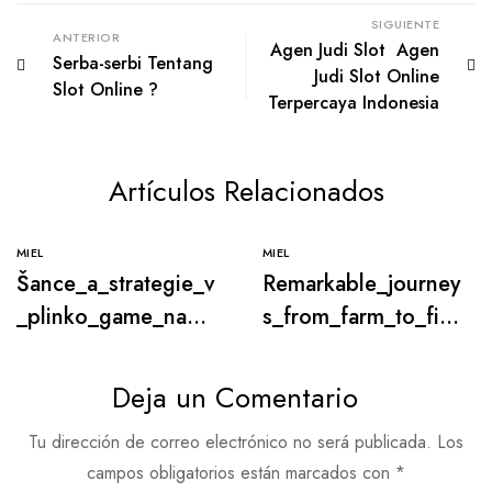
SIGUIENTE
ANTERIOR
Agen Judi Slot ️ Agen
Serba-serbi Tentang
Judi Slot Online
Slot Online ?
Terpercaya Indonesia
Artículos Relacionados
MIEL
MIEL
Šance_a_strategie_v
Remarkable_journey
_plinko_game_nabíz
s_from_farm_to_fini
ejí_unikátní_rozptyl_
sh_line_with_the_chi
slibujících_vý
cken_road_game_a
Deja un Comentario
wait
Tu dirección de correo electrónico no será publicada.
Los
campos obligatorios están marcados con
*